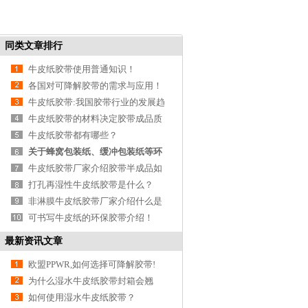
同类文章排行
牛皮纸胶带使用普通知识！
各国对可降解胶带的需求与应用！
牛皮纸胶带:我国胶带行业的发展趋
势
牛皮纸胶带的材料决定胶带成品质
量！
牛皮纸胶带都有哪些？
关于蜂窝包装纸、缓冲包装纸等环
保包装原料介
牛皮纸胶带厂家介绍胶带半成品如
何存储与运输
打孔再湿性牛皮纸胶带是什么？
非淋膜牛皮纸胶带厂家介绍什么是
环保纸？
可书写牛皮纸的环保胶带介绍！
最新资讯文章
欧盟PPWR,如何选择可降解胶带!
为什么湿水牛皮纸胶带封箱会翘
边？
如何使用湿水牛皮纸胶带？