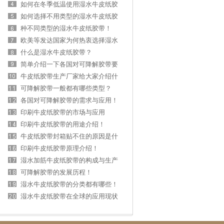
如何在冬季低温使用湿水牛皮纸胶
带?
如何选择不用类型的湿水牛皮纸胶
带
种不同类型的湿水牛皮纸胶带！
欧美等发达国家为何热衷选择湿水
牛皮纸胶带包
什么是湿水牛皮纸胶带？
简单介绍一下各国对可降解胶带要
求与标准！
牛皮纸胶带生产厂家给大家介绍什
么是湿水胶带
可降解胶带一般都有哪些类型？
各国对可降解胶带的需求与应用！
印刷牛皮纸胶带的市场与应用
印刷牛皮纸胶带的用途介绍！
牛皮纸胶带封箱贴不住的原因是什
么？
印刷牛皮纸胶带原理介绍！
湿水加筋牛皮纸胶带的构成与生产
方式!
可降解胶带的发展历程！
湿水牛皮纸胶带的分类都有哪些！
湿水牛皮纸胶带在全球的应用现状
与前景分析！