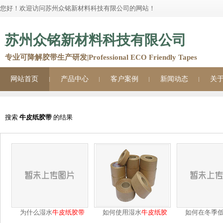
您好！欢迎访问苏州众铭新材料科技有限公司的网站！
苏州众铭新材料科技有限公司
专业可降解胶带生产研发|Professional ECO Friendly Tapes
网站首页
产品中心
客户案例
新闻动态
关
他们都在搜：
牛皮纸胶带
美纹纸胶带
as
2023
11
搜索
牛皮纸胶带
的结果
为什么湿水
牛皮纸
胶带
如何使用湿水
牛皮纸
胶
如何在冬季
封
带
水