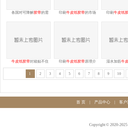
各国对可降解
胶带
的需
印刷
牛皮纸
胶带
的市场
印刷
牛皮纸
求
与
介
牛皮纸
胶带
封箱贴不住
印刷
牛皮纸
胶带
原理介
湿水加筋
牛
的
绍
构
1
2
3
4
5
6
7
8
9
10
首 页
|
产品中心
|
客户
Copyright © 20